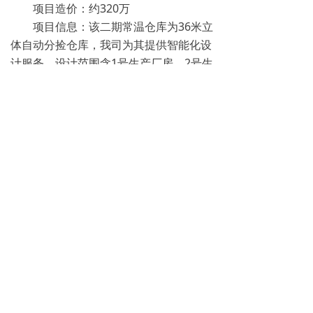
项目造价：约320万
项目信息：该二期常温仓库为36米立
体自动分捡仓库，我司为其提供智能化设
计服务，设计范围含1号生产厂房、2号生
产厂房、发电机房、园区室外周界、1栋
餐厅。
手机：
18046902112
电话：
0769-2168-6034
邮箱：
yuaintel@yuaintel.com
地址：
广东省东莞市松山湖园区工业西路14号10
栋
版权所有© 源禾智科技
粤ICP备18131896号