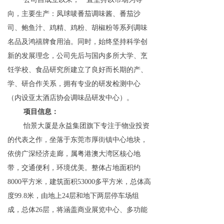
向，主要生产：凤球唛番茄调味酱、番茄沙
司、鲍鱼汁、鸡精、鸡粉、胡椒粉等系列调味
名品及鸿禧牌食用油。同时，始终坚持科学创
新的发展理念，公司先后与国内多所大学、烹
饪学校、食品研究所建立了良好而长期的产、
学、研合作关系，拥有专业的研发检测中心
（内设亚太酒店协会调味品研发中心）。
项目信息：
怡景大厦是永益集团旗下专注于物业投资
的代表之作，坐落于东莞市厚街镇中心地块，
依傍广深经济走廊，属粤港澳大湾区核心地
带，交通便利，环境优美。整体占地面积约
8000平方米，建筑面积53000多平方米，总体高
度99.8米，由地上24层和地下两层停车场组
成，总体26层，将涵盖商业展览中心、多功能
会议中心、教育培训中心、休闲娱乐中心、餐